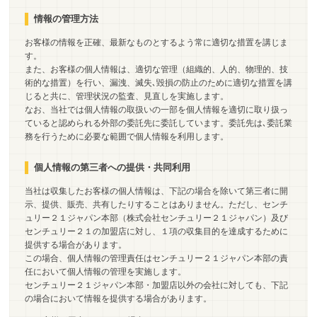
情報の管理方法
お客様の情報を正確、最新なものとするよう常に適切な措置を講じま
す。
また、お客様の個人情報は、適切な管理（組織的、人的、物理的、技
術的な措置）を行い、漏洩、滅失､毀損の防止のために適切な措置を講
じると共に、管理状況の監査、見直しを実施します。
なお、当社では個人情報の取扱いの一部を個人情報を適切に取り扱っ
ていると認められる外部の委託先に委託しています。委託先は､委託業
務を行うために必要な範囲で個人情報を利用します。
個人情報の第三者への提供・共同利用
当社は収集したお客様の個人情報は、下記の場合を除いて第三者に開
示、提供、販売、共有したりすることはありません。ただし、センチ
ュリー２１ジャパン本部（株式会社センチュリー２１ジャパン）及び
センチュリー２１の加盟店に対し、１項の収集目的を達成するために
提供する場合があります。
この場合、個人情報の管理責任はセンチュリー２１ジャパン本部の責
任において個人情報の管理を実施します。
センチュリー２１ジャパン本部・加盟店以外の会社に対しても、下記
の場合において情報を提供する場合があります。