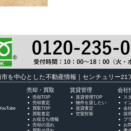
崎市を中心とした不動産情報｜センチュリー21
売却・買取
賃貸管理
会社
売却TOP
賃貸管理TOP
ス
売却査定
物件を貸したい
イ
YouTube
買取TOP
賃貸査定
会
買取査定
空室対策
採
お役立ち情報
プ
売却の流れ
お
買取の流れ
書