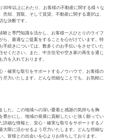
り30年以上にわたり、お客様の不動産に関する様々な
。売却、買取、そして賃貸。不動産に関する選択は、
切な決断です。
経験と専門知識を活かし、お客様一人ひとりのライフ
がら、最適なご提案をすることを心がけています。特
お手続きについては、数多くのお手伝いをさせていた
任せください。また、中古住宅や空き家の再生を通じ
も力を入れております。
心・確実な取引をサポートするノウハウで、お客様の
う尽力いたします。どんな些細なことでも、お気軽に
ました。この地域への深い愛着と感謝の気持ちを胸
を豊かにし、地域の発展に貢献したいと強く願ってい
た詳細な情報と、安心・確実な取引をサポートするノ
最大限に活かせるよう尽力いたします。どんな些細な
い。皆様との出会いを心よりお待ちしております。